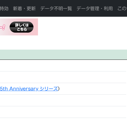
特効
新着・更新
データ不明一覧
データ管理・利用
この
5th Anniversary シリーズ
）