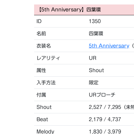
【5th Anniversary】四葉環
ID
1350
名前
四葉環
衣装名
5th Anniversary
（
レアリティ
UR
属性
Shout
入手方法
限定
付属
URブローチ
Shout
2,527 / 7,295（未
Beat
2,179 / 4,737
Melody
1,830 / 3,979