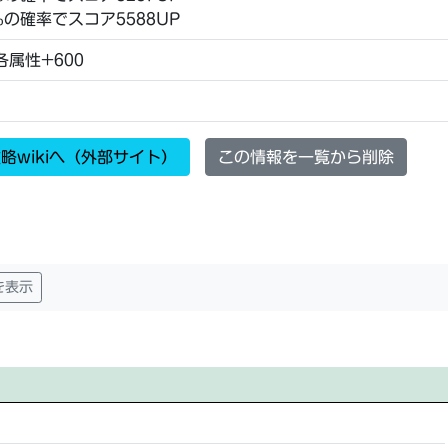
％の確率でスコア5588UP
属性+600
略wikiへ（外部サイト）
この情報を一覧から削除
を表示