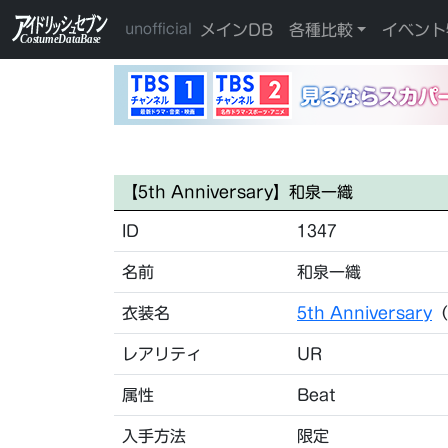
メインDB
各種比較
イベント
unofficial
【5th Anniversary】和泉一織
ID
1347
名前
和泉一織
衣装名
5th Anniversary
（
レアリティ
UR
属性
Beat
入手方法
限定