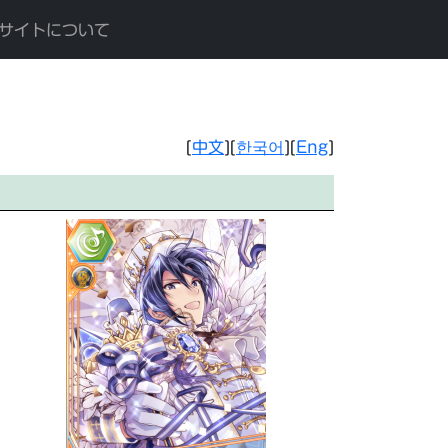
サイトについて
[
中文
][
한국어
][
Eng
]