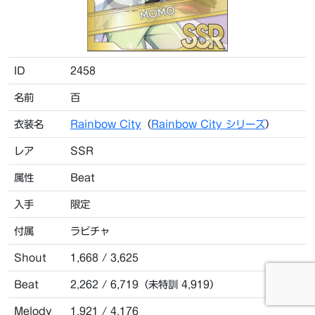
ID
2458
名前
百
衣装名
Rainbow City
（
Rainbow City シリーズ
）
レア
SSR
属性
Beat
入手
限定
付属
ラビチャ
Shout
1,668 / 3,625
Beat
2,262 / 6,719（未特訓 4,919）
Melody
1,921 / 4,176