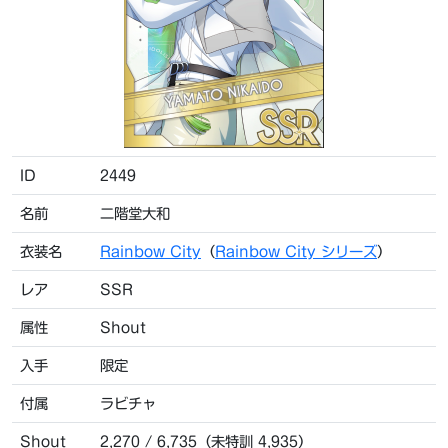
ID
2449
名前
二階堂大和
衣装名
Rainbow City
（
Rainbow City シリーズ
）
レア
SSR
属性
Shout
入手
限定
付属
ラビチャ
Shout
2,270 / 6,735（未特訓 4,935）