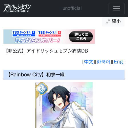
unofficial
縮小
【非公式】アイドリッシュセブン衣装DB
[
中文
][
한국어
][
Eng
]
【Rainbow City】和泉一織