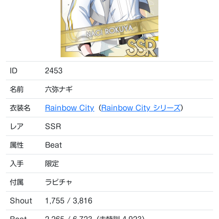
ID
2453
名前
六弥ナギ
衣装名
Rainbow City
（
Rainbow City シリーズ
）
レア
SSR
属性
Beat
入手
限定
付属
ラビチャ
Shout
1,755 / 3,816