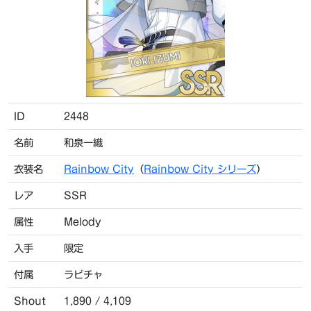
ID
2448
名前
和泉一織
衣装名
Rainbow City
（
Rainbow City シリーズ
）
レア
SSR
属性
Melody
入手
限定
付属
ラビチャ
Shout
1,890 / 4,109