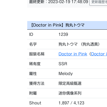
最終更新：2023-02-19 17:48:09
更新履歴
【Doctor in Pink】狗丸トウマ
ID
1239
名字
狗丸トウマ （狗丸透真）
服裝名稱
Doctor in Pink
（
Doctor
稀有度
SSR
屬性
Melody
獲得方法
限定高級甄選
附屬
迷你偶像系列
Shout
1,897 / 4,123