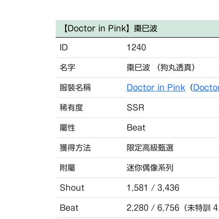
【Doctor in Pink】棗巳波
ID
1240
名字
棗巳波 （狗丸透真）
服裝名稱
Doctor in Pink
（
Docto
稀有度
SSR
屬性
Beat
獲得方法
限定高級甄選
附屬
迷你偶像系列
Shout
1,581 / 3,436
Beat
2,280 / 6,756（未特訓 4