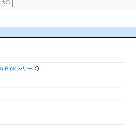
を表示
 in Pink シリーズ
）