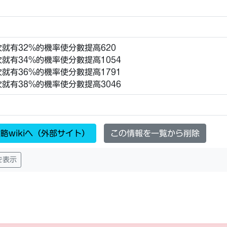
次就有32%的機率使分數提高620
次就有34%的機率使分數提高1054
次就有36%的機率使分數提高1791
次就有38%的機率使分數提高3046
略wikiへ（外部サイト）
この情報を一覧から削除
を表示