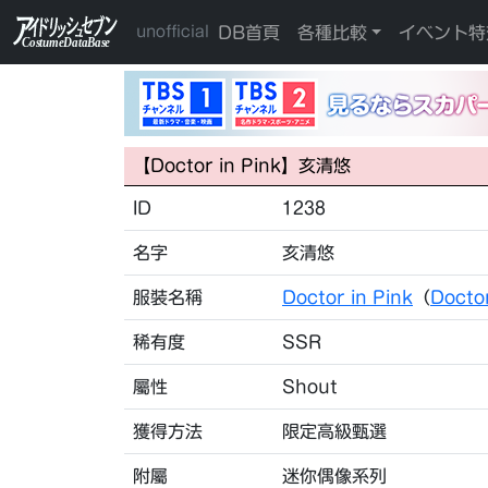
DB首頁
各種比較
イベント特
unofficial
【Doctor in Pink】亥清悠
ID
1238
名字
亥清悠
服裝名稱
Doctor in Pink
（
Docto
稀有度
SSR
屬性
Shout
獲得方法
限定高級甄選
附屬
迷你偶像系列