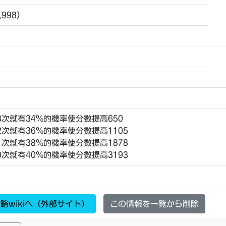
,998）
每23次就有34%的機率使分數提高650
每22次就有36%的機率使分數提高1105
每21次就有38%的機率使分數提高1878
每20次就有40%的機率使分數提高3193
略wikiへ（外部サイト）
この情報を一覧から削除