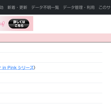
効
新着・更新
データ不明一覧
データ管理・利用
このサ
r in Pink シリーズ
）