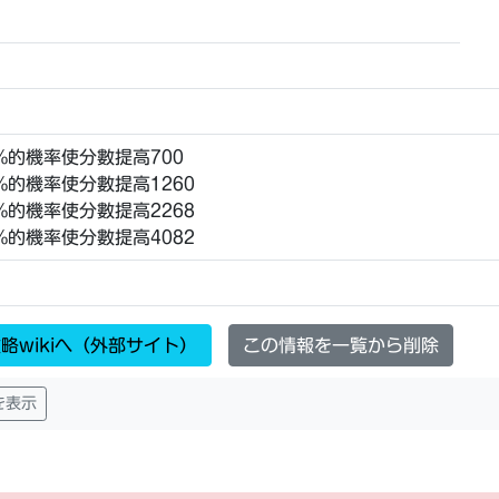
6%的機率使分數提高700
%的機率使分數提高1260
%的機率使分數提高2268
%的機率使分數提高4082
略wikiへ（外部サイト）
この情報を一覧から削除
を表示