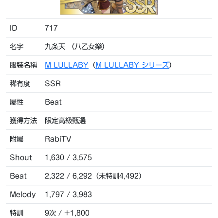
ID
717
名字
九条天 （八乙女樂）
服裝名稱
M LULLABY
（
M LULLABY シリーズ
）
稀有度
SSR
屬性
Beat
獲得方法
限定高級甄選
附屬
RabiTV
Shout
1,630 / 3,575
Beat
2,322 / 6,292（未特訓4,492）
Melody
1,797 / 3,983
特訓
9次 / +1,800