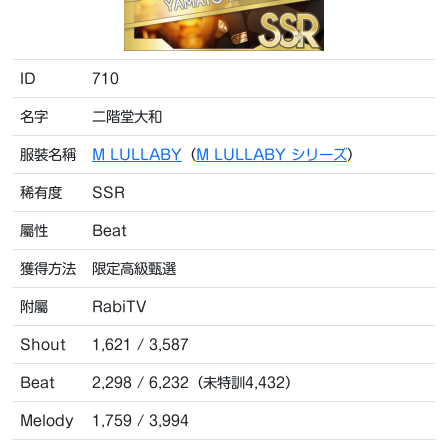
ID
710
名字
二階堂大和
服裝名稱
M LULLABY
（
M LULLABY シリーズ
）
稀有度
SSR
屬性
Beat
獲得方法
限定高級甄選
附屬
RabiTV
Shout
1,621 / 3,587
Beat
2,298 / 6,232（未特訓4,432）
Melody
1,759 / 3,994