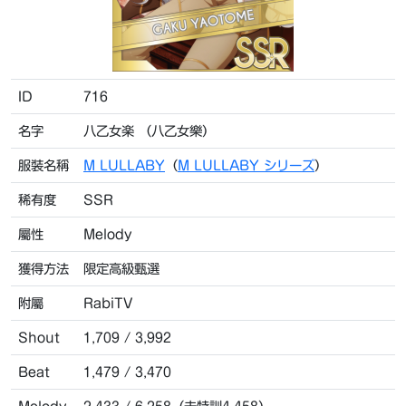
ID
716
名字
八乙女楽 （八乙女樂）
服裝名稱
M LULLABY
（
M LULLABY シリーズ
）
稀有度
SSR
屬性
Melody
獲得方法
限定高級甄選
附屬
RabiTV
Shout
1,709 / 3,992
Beat
1,479 / 3,470