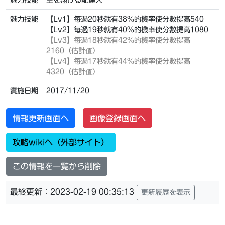
魅力技能
【Lv1】每過20秒就有38%的機率使分數提高540
【Lv2】每過19秒就有40%的機率使分數提高1080
【Lv3】
每過18秒就有42%的機率使分數提高
2160（估計值）
【Lv4】
每過17秒就有44%的機率使分數提高
4320（估計值）
實施日期
2017/11/20
情報更新画面へ
画像登録画面へ
攻略wikiへ（外部サイト）
この情報を一覧から削除
最終更新：2023-02-19 00:35:13
更新履歴を表示