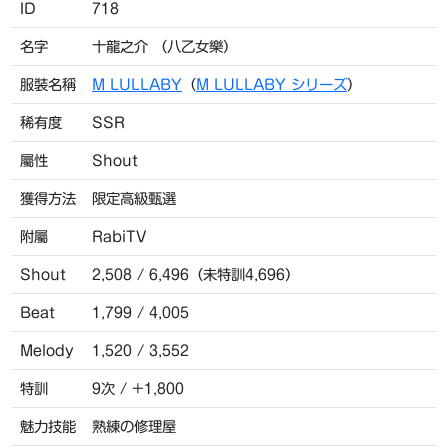
ID
718
名字
十龍之介 （八乙女樂）
服裝名稱
M LULLABY
（
M LULLABY シリーズ
）
稀有度
SSR
屬性
Shout
獲得方法
限定高級甄選
附屬
RabiTV
Shout
2,508 / 6,496（未特訓4,696）
Beat
1,799 / 4,005
Melody
1,520 / 3,552
特訓
9次 / +1,800
魅力技能
熟練の修理屋