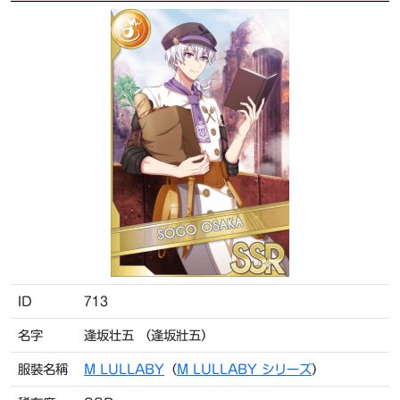
ID
713
名字
逢坂壮五 （逢坂壯五）
服裝名稱
M LULLABY
（
M LULLABY シリーズ
）