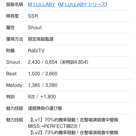
服裝名稱
M LULLABY
（
M LULLABY シリーズ
）
稀有度
SSR
屬性
Shout
獲得方法
限定高級甄選
附屬
RabiTV
Shout
2,430 / 6,654（未特訓4,854）
Beat
1,500 / 3,660
Melody
1,385 / 3,280
特訓
9次 / +1,800
魅力技能
速度勝負の運び屋
魅力技能
【Lv1】70%的機率發動！在整場演唱會中變換
MISS→PERFECT限2次！
【Lv2】73%的機率發動！在整場演唱會中變換