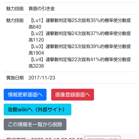
魅力技能
黄昏の引き金
魅力技能
【Lv1】連擊數判定每25次就有35%的機率使分數提
高640
【Lv2】連擊數判定每24次就有37%的機率使分數提
高1120
【Lv3】連擊數判定每23次就有39%的機率使分數提
高1904
【Lv4】連擊數判定每22次就有41%的機率使分數提
高3236
實施日期
2017/11/23
情報更新画面へ
画像登録画面へ
攻略wikiへ（外部サイト）
この情報を一覧から削除