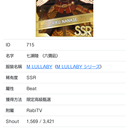
ID
715
名字
七瀬陸 （六彌凪）
服裝名稱
M LULLABY
（
M LULLABY シリーズ
）
稀有度
SSR
屬性
Beat
獲得方法
限定高級甄選
附屬
RabiTV
Shout
1,569 / 3,421