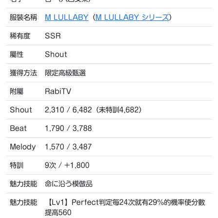
服裝名稱
M LULLABY
（
M LULLABY シリーズ
）
稀有度
SSR
屬性
Shout
獲得方法
限定高級甄選
附屬
RabiTV
Shout
2,310 / 6,482（未特訓4,682）
Beat
1,790 / 3,788
Melody
1,570 / 3,487
特訓
9次 / +1,800
魅力技能
命に沿う模倣品
魅力技能
【Lv1】Perfect判定每24次就有29%的機率使分數
提高560