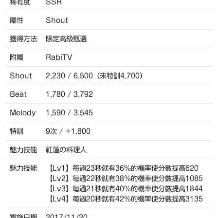
稀有度
SSR
屬性
Shout
獲得方法
限定高級甄選
附屬
RabiTV
Shout
2,230 / 6,500（未特訓4,700）
Beat
1,780 / 3,792
Melody
1,590 / 3,545
特訓
9次 / +1,800
魅力技能
紅蓮の料理人
魅力技能
【Lv1】每過23秒就有36%的機率使分數提高620
【Lv2】每過22秒就有38%的機率使分數提高1085
【Lv3】每過21秒就有40%的機率使分數提高1844
【Lv4】每過20秒就有42%的機率使分數提高3135
實施日期
2017/11/20