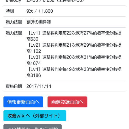
Melody
2,433 / 6,258（未特訓4,458）
特訓
9次 / +1,800
魅力技能
刻時の調律師
魅力技能
【Lv1】連擊數判定每22次就有27%的機率使分數提
高630
【Lv2】連擊數判定每21次就有29%的機率使分數提
高1102
【Lv3】連擊數判定每20次就有31%的機率使分數提
高1874
【Lv4】連擊數判定每19次就有33%的機率使分數提
高3186
實施日期
2017/11/14
情報更新画面へ
画像登録画面へ
攻略wikiへ（外部サイト）