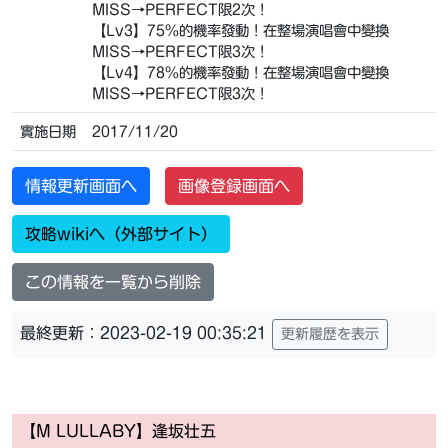
MISS→PERFECT限2次！
【Lv3】75%的機率發動！在整場演唱會中變換
MISS→PERFECT限3次！
【Lv4】78%的機率發動！在整場演唱會中變換
MISS→PERFECT限3次！
實施日期
2017/11/20
情報更新画面へ
画像登録画面へ
攻略wikiへ（外部サイト）
この情報を一覧から削除
最終更新：2023-02-19 00:35:21
更新履歴を表示
【M LULLABY】逢坂壮五