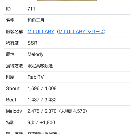
ID
711
名字
和泉三月
服裝名稱
M LULLABY
（
M LULLABY シリーズ
）
稀有度
SSR
屬性
Melody
獲得方法
限定高級甄選
附屬
RabiTV
Shout
1,696 / 4,008
Beat
1,487 / 3,432
Melody
2,475 / 6,370（未特訓4,570）
特訓
9次 / +1,800
魅力技能
空を翔ける配達人