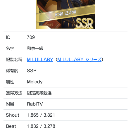
ID
709
名字
和泉一織
服裝名稱
M LULLABY
（
M LULLABY シリーズ
）
稀有度
SSR
屬性
Melody
獲得方法
限定高級甄選
附屬
RabiTV
Shout
1,865 / 3,821
Beat
1,832 / 3,278