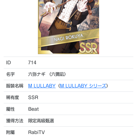
ID
714
名字
六弥ナギ （六彌凪）
服裝名稱
M LULLABY
（
M LULLABY シリーズ
）
稀有度
SSR
屬性
Beat
獲得方法
限定高級甄選
附屬
RabiTV