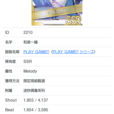
ID
2210
名字
和泉一織
服裝名稱
PLAY GAME!!
（
PLAY GAME!! シリーズ
）
稀有度
SSR
屬性
Melody
獲得方法
限定高級甄選
附屬
迷你偶像系列
Shout
1,903 / 4,137
Beat
1,654 / 3,595