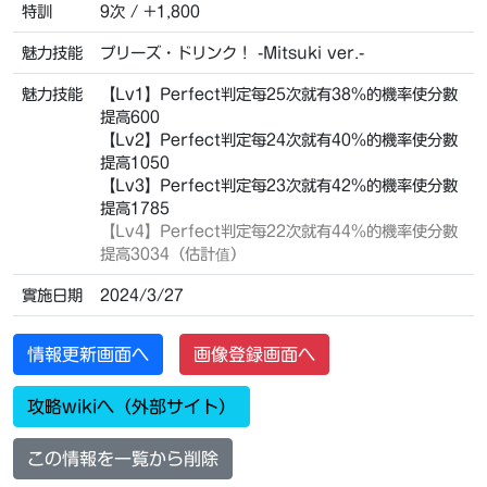
特訓
9次 / +1,800
魅力技能
プリーズ・ドリンク！ -Mitsuki ver.-
魅力技能
【Lv1】Perfect判定每25次就有38%的機率使分數
提高600
【Lv2】Perfect判定每24次就有40%的機率使分數
提高1050
【Lv3】Perfect判定每23次就有42%的機率使分數
提高1785
【Lv4】
Perfect判定每22次就有44%的機率使分數
提高3034（估計值）
實施日期
2024/3/27
情報更新画面へ
画像登録画面へ
攻略wikiへ（外部サイト）
この情報を一覧から削除