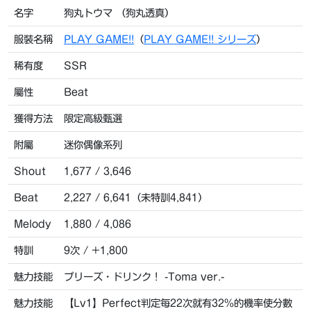
名字
狗丸トウマ （狗丸透真）
服裝名稱
PLAY GAME!!
（
PLAY GAME!! シリーズ
）
稀有度
SSR
屬性
Beat
獲得方法
限定高級甄選
附屬
迷你偶像系列
Shout
1,677 / 3,646
Beat
2,227 / 6,641（未特訓4,841）
Melody
1,880 / 4,086
特訓
9次 / +1,800
魅力技能
プリーズ・ドリンク！ -Toma ver.-
魅力技能
【Lv1】Perfect判定每22次就有32%的機率使分數