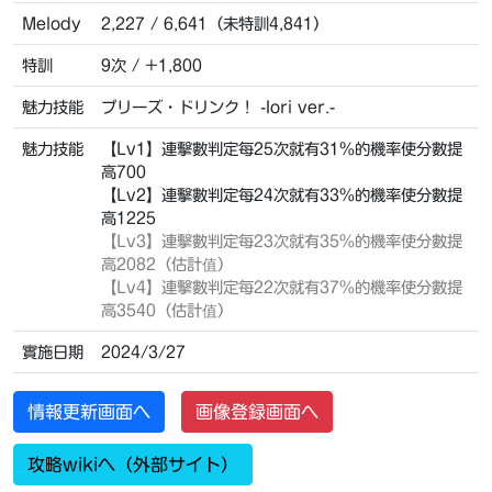
Melody
2,227 / 6,641（未特訓4,841）
特訓
9次 / +1,800
魅力技能
プリーズ・ドリンク！ -Iori ver.-
魅力技能
【Lv1】連擊數判定每25次就有31%的機率使分數提
高700
【Lv2】連擊數判定每24次就有33%的機率使分數提
高1225
【Lv3】
連擊數判定每23次就有35%的機率使分數提
高2082（估計值）
【Lv4】
連擊數判定每22次就有37%的機率使分數提
高3540（估計值）
實施日期
2024/3/27
情報更新画面へ
画像登録画面へ
攻略wikiへ（外部サイト）