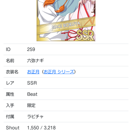
ID
259
名前
六弥ナギ
衣装名
お正月
（
お正月 シリーズ
）
レア
SSR
属性
Beat
入手
限定
付属
ラビチャ
Shout
1,550 / 3,218