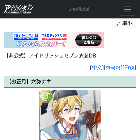
unofficial
縮小
【非公式】アイドリッシュセブン衣装DB
[
中文
][
한국어
][
Eng
]
【お正月】六弥ナギ