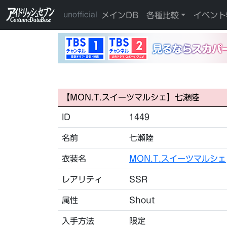
メインDB
各種比較
イベント
unofficial
【MON.T.スイーツマルシェ】七瀬陸
ID
1449
名前
七瀬陸
衣装名
MON.T.スイーツマルシェ
レアリティ
SSR
属性
Shout
入手方法
限定