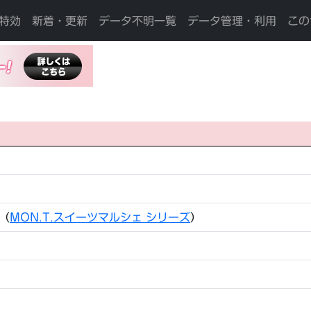
特効
新着・更新
データ不明一覧
データ管理・利用
この
（
MON.T.スイーツマルシェ シリーズ
）