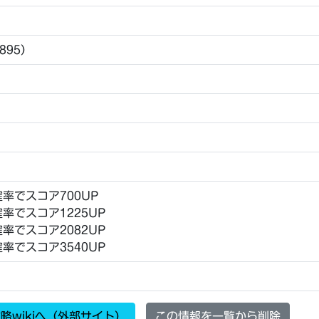
,895）
確率でスコア700UP
確率でスコア1225UP
確率でスコア2082UP
確率でスコア3540UP
略wikiへ（外部サイト）
この情報を一覧から削除