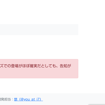
ーズでの登場がほぼ確実だとしても、告知が
開発担当：
悠（@you_at_i7）