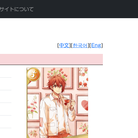
サイトについて
[
中文
][
한국어
][
Eng
]