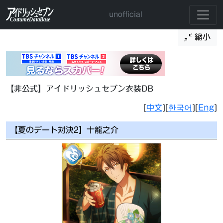
unofficial
縮小
【非公式】アイドリッシュセブン衣装DB
[
中文
][
한국어
][
Eng
]
【夏のデート対決2】十龍之介