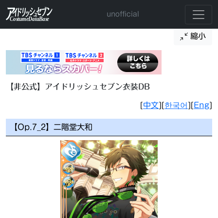
unofficial
縮小
【非公式】アイドリッシュセブン衣装DB
[
中文
][
한국어
][
Eng
]
【Op.7_2】二階堂大和