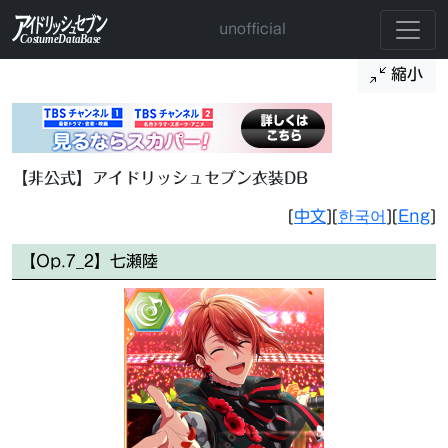
unofficial
縮小
【非公式】アイドリッシュセブン衣装DB
[
中文
][
한국어
][
Eng
]
【Op.7_2】七瀬陸