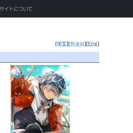
サイトについて
[
中文
][
한국어
][
Eng
]