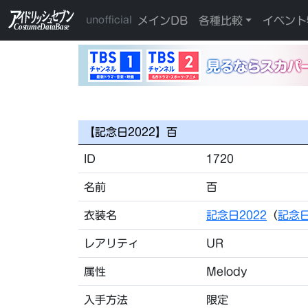
メインDB
各種比較
イベント
unofficial
【記念日2022】百
ID
1720
名前
百
衣装名
記念日2022
（
記念日
レアリティ
UR
属性
Melody
入手方法
限定