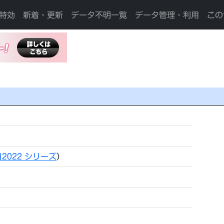
特効
新着・更新
データ不明一覧
データ管理・利用
この
2022 シリーズ
）