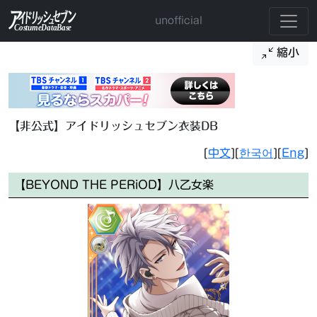
unofficial
縮小
【非公式】アイドリッシュセブン衣装DB
[
中文
][
한국어
][
Eng
]
【BEYOND THE PERiOD】八乙女楽