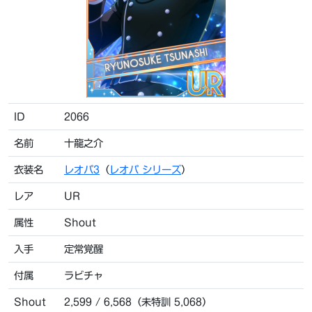
ID
2066
名前
十龍之介
衣装名
レオパ3
（
レオパ シリーズ
）
レア
UR
属性
Shout
入手
定常覚醒
付属
ラビチャ
Shout
2,599 / 6,568（未特訓 5,068）