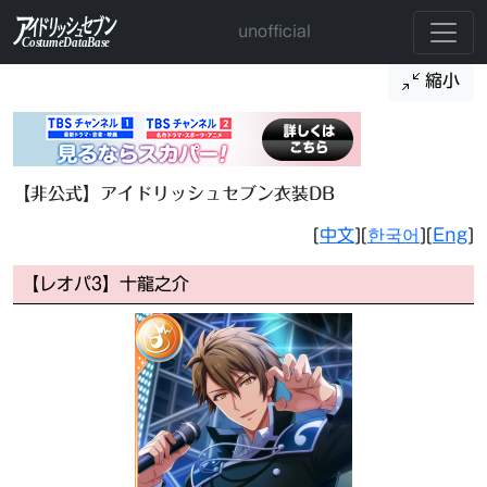
unofficial
縮小
【非公式】アイドリッシュセブン衣装DB
[
中文
][
한국어
][
Eng
]
【レオパ3】十龍之介