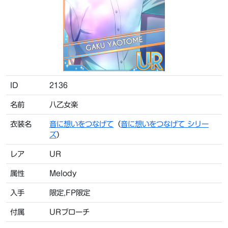
ID
2136
名前
八乙女楽
衣装名
音に想いをつなげて
（
音に想いをつなげて シリー
ズ
）
レア
UR
属性
Melody
入手
限定,FP限定
付属
URブローチ