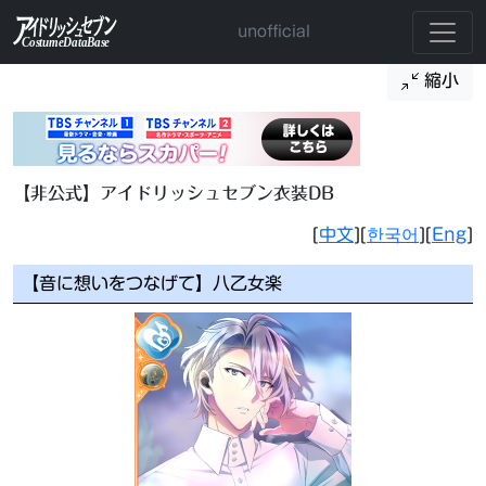
unofficial
縮小
【非公式】アイドリッシュセブン衣装DB
[
中文
][
한국어
][
Eng
]
【音に想いをつなげて】八乙女楽