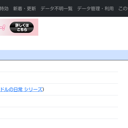
特効
新着・更新
データ不明一覧
データ管理・利用
この
ドルの日常 シリーズ
）