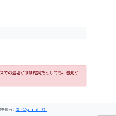
ーズでの登場がほぼ確実だとしても、告知が
開発担当：
悠（@you_at_i7）