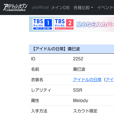
メインDB
各種比較
イベント
unofficial
【アイドルの日常】棗巳波
ID
2252
名前
棗巳波
衣装名
アイドルの日常
（
アイ
レアリティ
SSR
属性
Melody
入手方法
スカウト限定