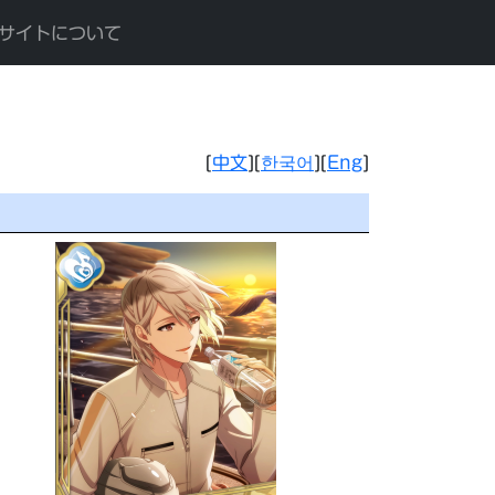
サイトについて
[
中文
][
한국어
][
Eng
]