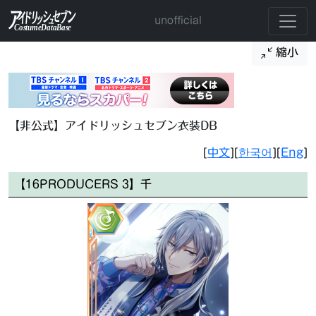
unofficial
縮小
【非公式】アイドリッシュセブン衣装DB
[
中文
][
한국어
][
Eng
]
【16PRODUCERS 3】千