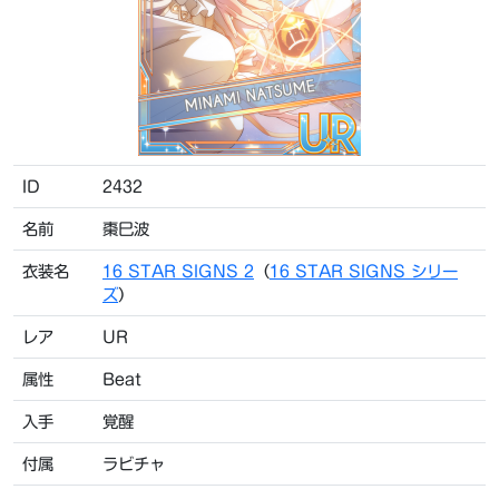
ID
2432
名前
棗巳波
衣装名
16 STAR SIGNS 2
（
16 STAR SIGNS シリー
ズ
）
レア
UR
属性
Beat
入手
覚醒
付属
ラビチャ