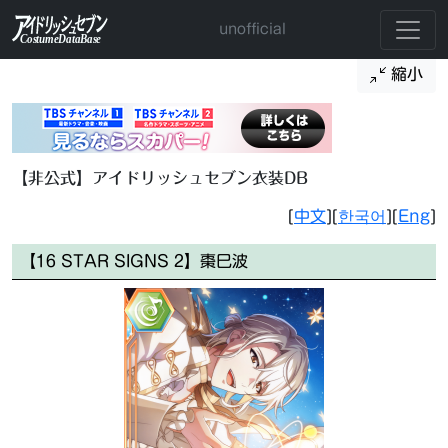
unofficial
縮小
【非公式】アイドリッシュセブン衣装DB
[
中文
][
한국어
][
Eng
]
【16 STAR SIGNS 2】棗巳波