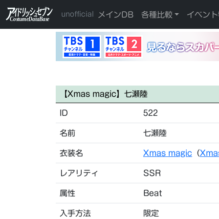
メインDB
各種比較
イベント
unofficial
【Xmas magic】七瀬陸
ID
522
名前
七瀬陸
衣装名
Xmas magic
（
Xma
レアリティ
SSR
属性
Beat
入手方法
限定