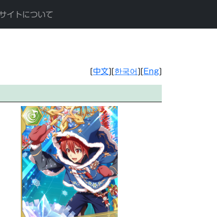
サイトについて
[
中文
][
한국어
][
Eng
]