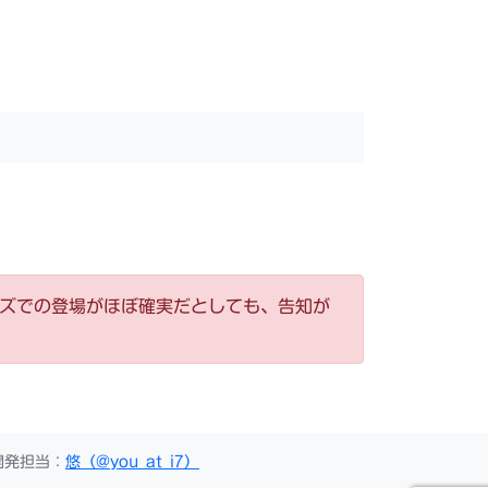
ーズでの登場がほぼ確実だとしても、告知が
開発担当：
悠（@you_at_i7）