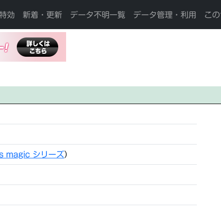
特効
新着・更新
データ不明一覧
データ管理・利用
この
s magic シリーズ
）