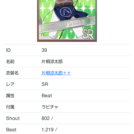
ID
39
名前
片桐涼太郎
衣装名
片桐涼太郎＋＋
レア
SR
属性
Beat
付属
ラビチャ
Shout
802 /
Beat
1,219 /