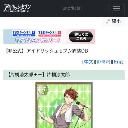
unofficial
縮小
【非公式】アイドリッシュセブン衣装DB
[
中文
][
한국어
][
Eng
]
【片桐涼太郎＋＋】片桐涼太郎