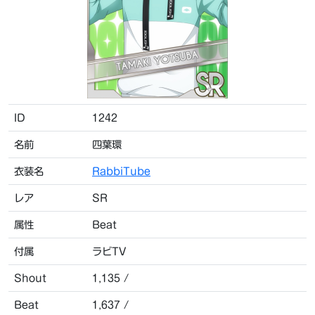
ID
1242
名前
四葉環
衣装名
RabbiTube
レア
SR
属性
Beat
付属
ラビTV
Shout
1,135 /
Beat
1,637 /