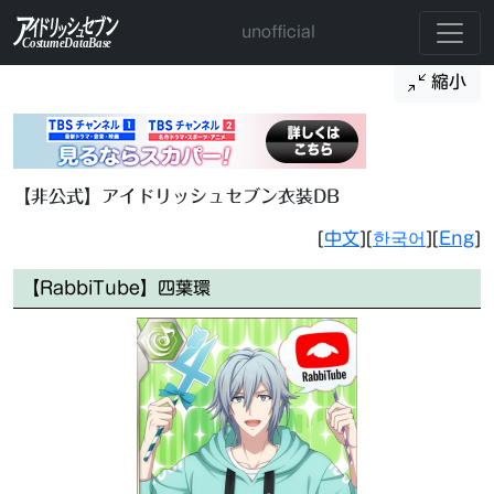
unofficial
縮小
【非公式】アイドリッシュセブン衣装DB
[
中文
][
한국어
][
Eng
]
【RabbiTube】四葉環