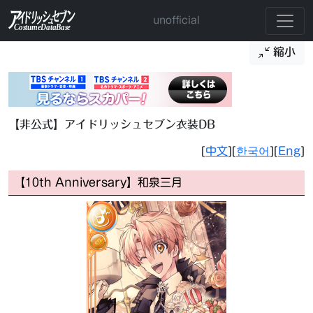
unofficial
縮小
【非公式】アイドリッシュセブン衣装DB
[
中文
][
한국어
][
Eng
]
【10th Anniversary】和泉三月