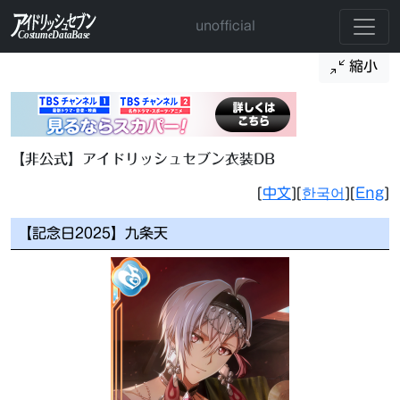
unofficial
縮小
【非公式】アイドリッシュセブン衣装DB
[
中文
][
한국어
][
Eng
]
【記念日2025】九条天