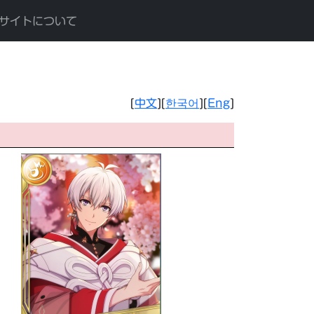
サイトについて
[
中文
][
한국어
][
Eng
]