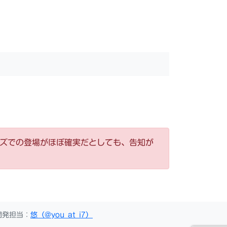
ーズでの登場がほぼ確実だとしても、告知が
開発担当：
悠（@you_at_i7）