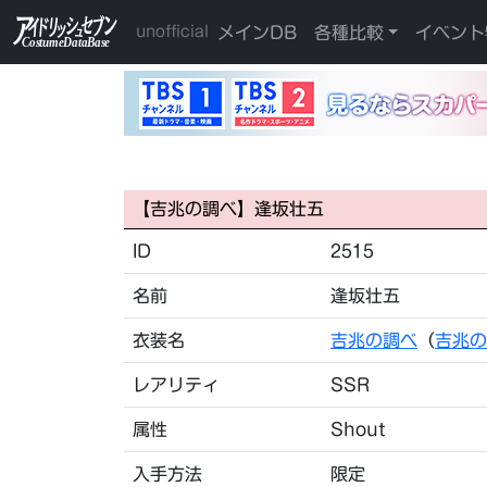
メインDB
各種比較
イベント
unofficial
【吉兆の調べ】逢坂壮五
ID
2515
名前
逢坂壮五
衣装名
吉兆の調べ
（
吉兆の
レアリティ
SSR
属性
Shout
入手方法
限定