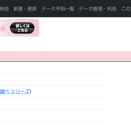
特効
新着・更新
データ不明一覧
データ管理・利用
この
調べ シリーズ
）