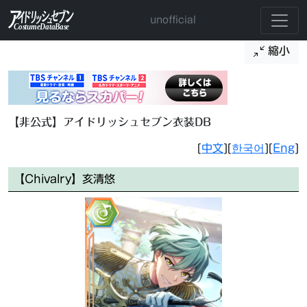
unofficial
縮小
【非公式】アイドリッシュセブン衣装DB
[
中文
][
한국어
][
Eng
]
【Chivalry】亥清悠