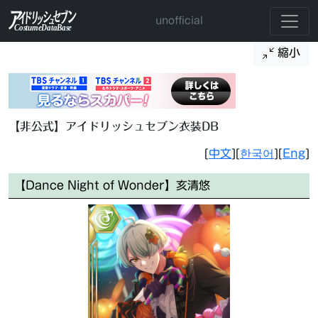
unofficial
縮小
【非公式】アイドリッシュセブン衣装DB
[
中文
][
한국어
][
Eng
]
【Dance Night of Wonder】亥清悠