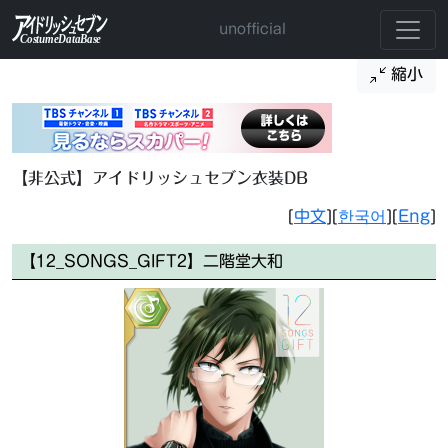
unofficial
縮小
【非公式】アイドリッシュセブン衣装DB
[
中文
][
한국어
][
Eng
]
【12_SONGS_GIFT2】二階堂大和