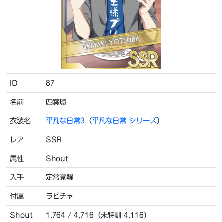
ID
87
名前
四葉環
衣装名
平凡な日常3
（
平凡な日常 シリーズ
）
レア
SSR
属性
Shout
入手
定常覚醒
付属
ラビチャ
Shout
1,764 / 4,716（未特訓 4,116）