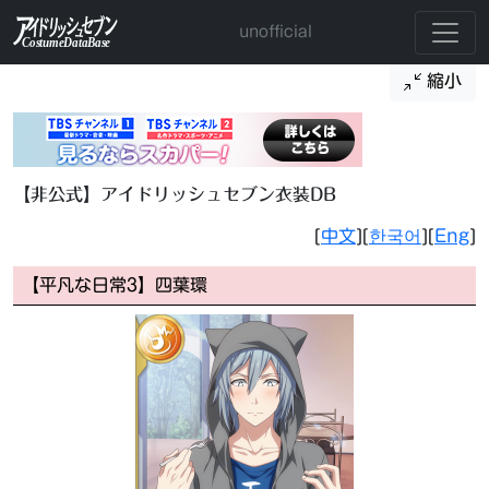
unofficial
縮小
【非公式】アイドリッシュセブン衣装DB
[
中文
][
한국어
][
Eng
]
【平凡な日常3】四葉環