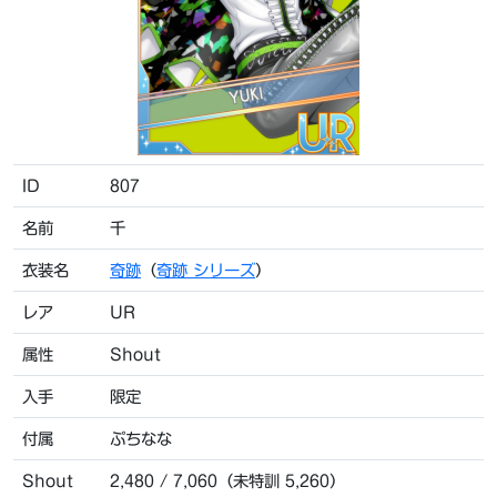
ID
807
名前
千
衣装名
奇跡
（
奇跡 シリーズ
）
レア
UR
属性
Shout
入手
限定
付属
ぷちなな
Shout
2,480 / 7,060（未特訓 5,260）