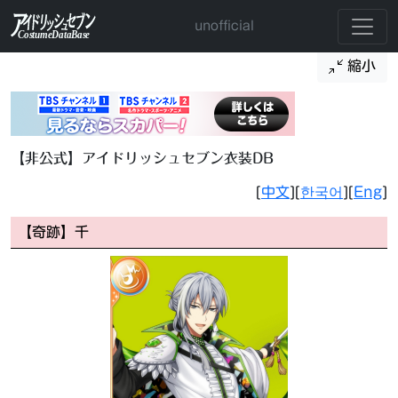
unofficial
縮小
【非公式】アイドリッシュセブン衣装DB
[
中文
][
한국어
][
Eng
]
【奇跡】千