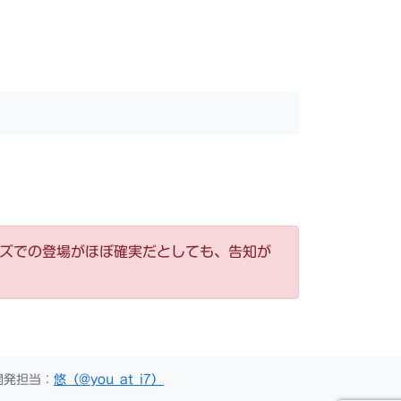
ーズでの登場がほぼ確実だとしても、告知が
開発担当：
悠（@you_at_i7）