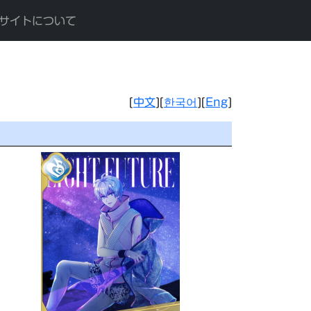
サイトについて
[
中文
][
한국어
][
Eng
]