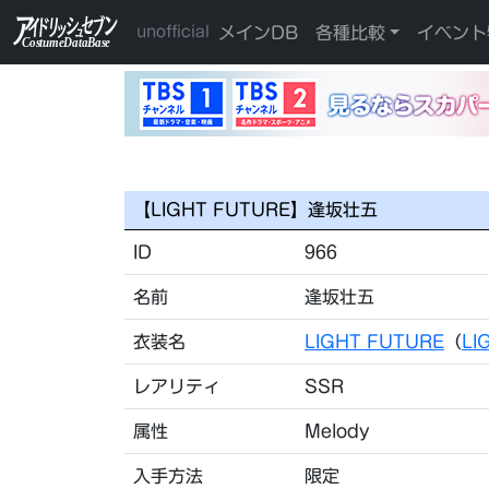
メインDB
各種比較
イベント
unofficial
【LIGHT FUTURE】逢坂壮五
ID
966
名前
逢坂壮五
衣装名
LIGHT FUTURE
（
LI
レアリティ
SSR
属性
Melody
入手方法
限定