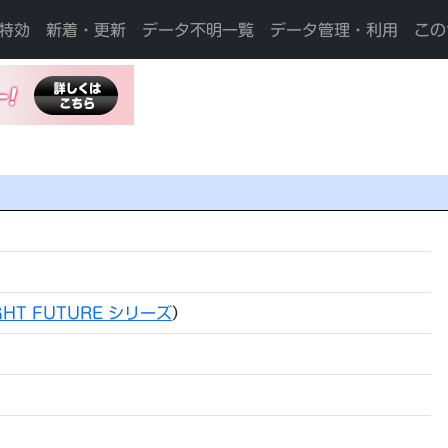
特効
新着・更新
データ不明一覧
データ管理・利用
この
GHT FUTURE シリーズ
）