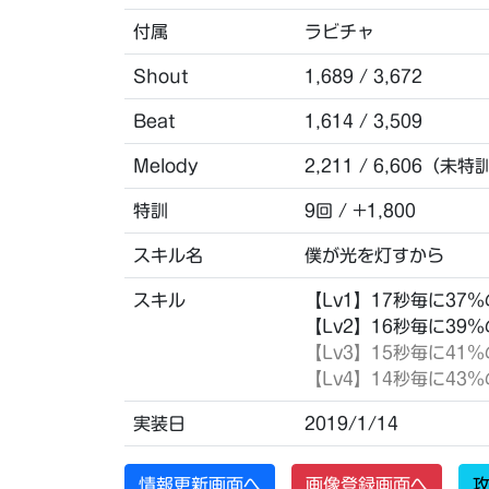
付属
ラビチャ
Shout
1,689 / 3,672
Beat
1,614 / 3,509
Melody
2,211 / 6,606（未特訓
特訓
9回 / +1,800
スキル名
僕が光を灯すから
スキル
【Lv1】17秒毎に37
【Lv2】16秒毎に39
【Lv3】15秒毎に41
【Lv4】14秒毎に43
実装日
2019/1/14
情報更新画面へ
画像登録画面へ
攻