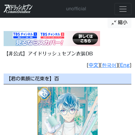
unofficial
縮小
【非公式】アイドリッシュセブン衣装DB
[
中文
][
한국어
][
Eng
]
【君の素顔に花束を】百