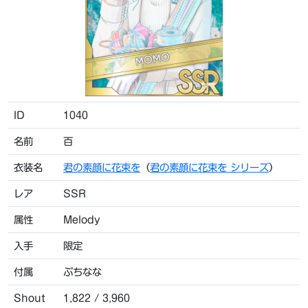
ID
1040
名前
百
衣装名
君の素顔に花束を
（
君の素顔に花束を シリーズ
）
レア
SSR
属性
Melody
入手
限定
付属
ぷちなな
Shout
1,822 / 3,960