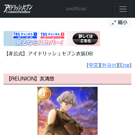
unofficial
縮小
【非公式】アイドリッシュセブン衣装DB
[
中文
][
한국어
][
Eng
]
【REUNION】亥清悠