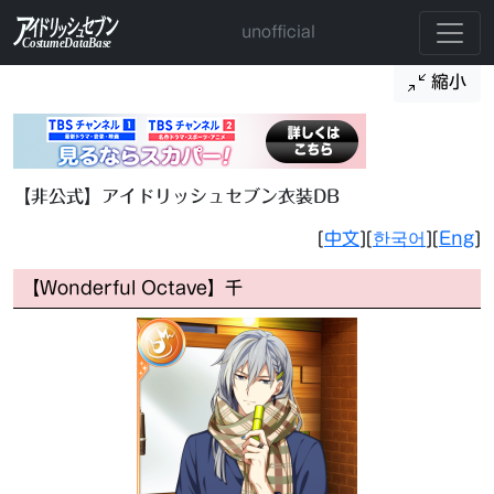
unofficial
縮小
【非公式】アイドリッシュセブン衣装DB
[
中文
][
한국어
][
Eng
]
【Wonderful Octave】千