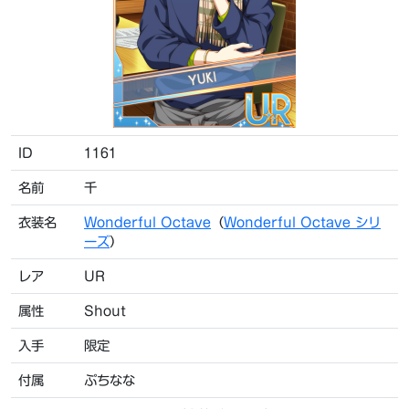
ID
1161
名前
千
衣装名
Wonderful Octave
（
Wonderful Octave シリ
ーズ
）
レア
UR
属性
Shout
入手
限定
付属
ぷちなな