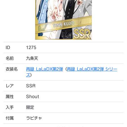
ID
1275
名前
九条天
衣装名
再録_LaLaDX第2弾
（
再録_LaLaDX第2弾 シリー
ズ
）
レア
SSR
属性
Shout
入手
限定
付属
ラビチャ