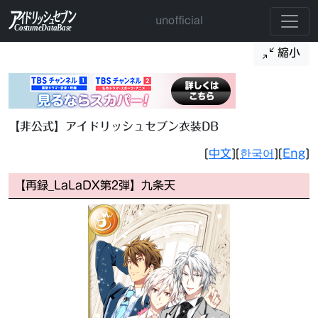
unofficial
縮小
【非公式】アイドリッシュセブン衣装DB
[
中文
][
한국어
][
Eng
]
【再録_LaLaDX第2弾】九条天