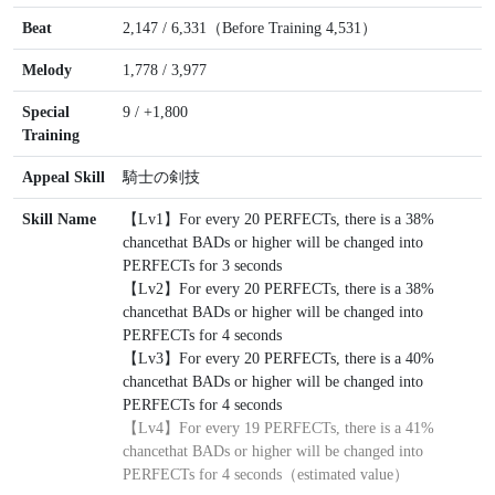
Beat
2,147 / 6,331（Before Training 4,531）
Melody
1,778 / 3,977
Special
9 / +1,800
Training
Appeal Skill
騎士の剣技
Skill Name
【Lv1】For every 20 PERFECTs, there is a 38%
chancethat BADs or higher will be changed into
PERFECTs for 3 seconds
【Lv2】For every 20 PERFECTs, there is a 38%
chancethat BADs or higher will be changed into
PERFECTs for 4 seconds
【Lv3】For every 20 PERFECTs, there is a 40%
chancethat BADs or higher will be changed into
PERFECTs for 4 seconds
【Lv4】
For every 19 PERFECTs, there is a 41%
chancethat BADs or higher will be changed into
PERFECTs for 4 seconds（estimated value）