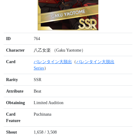
ID
764
Character
八乙女楽 （Gaku Yaotome）
Card
バレンタイン大脱出
（
バレンタイン大脱出
Series
）
Rarity
SSR
Attribute
Beat
Obtaining
Limited Audition
Card
Puchinana
Feature
Shout
1,658 / 3,508