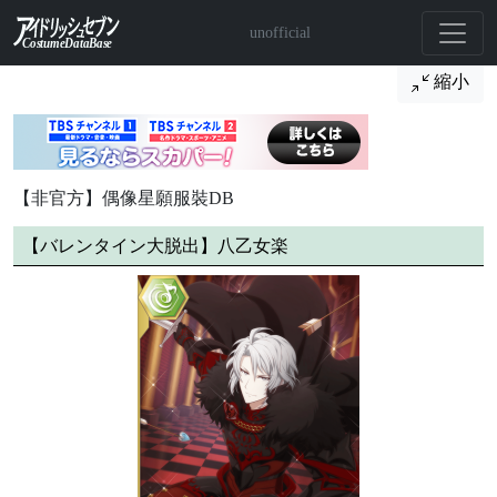
unofficial
縮小
【非官方】偶像星願服裝DB
【バレンタイン大脱出】八乙女楽