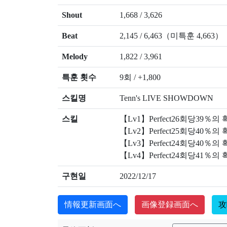
Shout
1,668 / 3,626
Beat
2,145 / 6,463（미특훈 4,663）
Melody
1,822 / 3,961
특훈 횟수
9회 / +1,800
스킬명
Tenn's LIVE SHOWDOWN
스킬
【Lv1】Perfect26회당39％
【Lv2】Perfect25회당40％
【Lv3】Perfect24회당40％
【Lv4】Perfect24회당41％
구현일
2022/12/17
情報更新画面へ
画像登録画面へ
攻