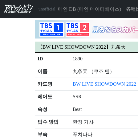
메인 DB (메인 데이터베이스)
各種
unofficial
【BW LIVE SHOWDOWN 2022】九条天
ID
1890
이름
九条天 （쿠죠 텐）
카드명
BW LIVE SHOWDOWN 2022
레어도
SSR
속성
Beat
입수 방법
한정 가챠
부속
푸치나나