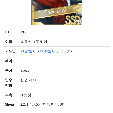
ID
1933
이름
九条天 （쿠죠 텐）
카드명
VD恋巡り
（
VD恋巡り シリーズ
）
레어도
SSR
속성
Shout
입수
한정 가챠
방법
부속
래빗챗
Shout
2,231 / 6,650（미특훈 4,850）