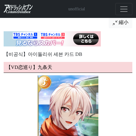
unofficial
縮小
【비공식】아이돌리쉬 세븐 카드 DB
【VD恋巡り】九条天