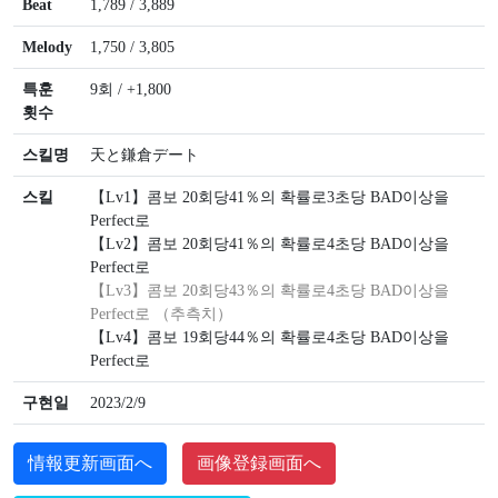
Beat
1,789 / 3,889
Melody
1,750 / 3,805
특훈
9회 / +1,800
횟수
스킬명
天と鎌倉デート
스킬
【Lv1】콤보 20회당41％의 확률로3초당 BAD이상을
Perfect로
【Lv2】콤보 20회당41％의 확률로4초당 BAD이상을
Perfect로
【Lv3】콤보 20회당43％의 확률로4초당 BAD이상을
Perfect로 （추측치）
【Lv4】콤보 19회당44％의 확률로4초당 BAD이상을
Perfect로
구현일
2023/2/9
情報更新画面へ
画像登録画面へ