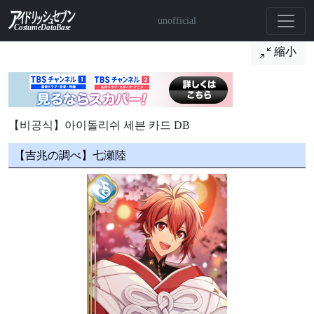
unofficial
縮小
【비공식】아이돌리쉬 세븐 카드 DB
【吉兆の調べ】七瀬陸