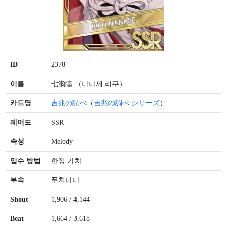
ID
2378
이름
七瀬陸 （나나세 리쿠）
카드명
吉兆の調べ
（
吉兆の調べ シリーズ
）
레어도
SSR
속성
Melody
입수 방법
한정 가챠
부속
푸치나나
Shout
1,906 / 4,144
Beat
1,664 / 3,618