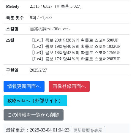
Melody
2,313 / 6,827（미특훈 5,027）
특훈 횟수
9회 / +1,800
스킬명
吉兆の調べ -Riku ver.-
스킬
【Lv1】콤보 20회당38％의 확률로 스코어590UP
【Lv2】콤보 19회당40％의 확률로 스코어1032UP
【Lv3】콤보 18회당42％의 확률로 스코어1755UP
【Lv4】콤보 17회당44％의 확률로 스코어2983UP
구현일
2025/2/27
情報更新画面へ
画像登録画面へ
攻略wikiへ（外部サイト）
この情報を一覧から削除
最終更新：2025-03-04 01:04:23
更新履歴を表示