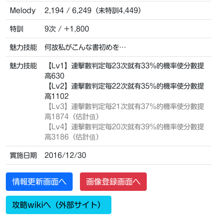
Melody
2,194 / 6,249（未特訓4,449）
特訓
9次 / +1,800
魅力技能
何故私がこんな書初めを…
魅力技能
【Lv1】連擊數判定每23次就有33%的機率使分數提
高630
【Lv2】連擊數判定每22次就有35%的機率使分數提
高1102
【Lv3】
連擊數判定每21次就有37%的機率使分數提
高1874（估計值）
【Lv4】
連擊數判定每20次就有39%的機率使分數提
高3186（估計值）
實施日期
2016/12/30
情報更新画面へ
画像登録画面へ
攻略wikiへ（外部サイト）