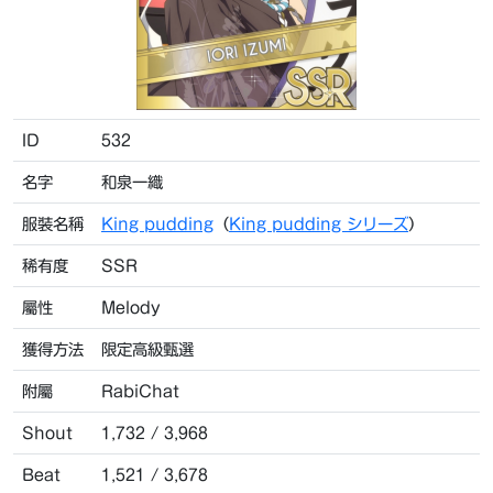
ID
532
名字
和泉一織
服裝名稱
King pudding
（
King pudding シリーズ
）
稀有度
SSR
屬性
Melody
獲得方法
限定高級甄選
附屬
RabiChat
Shout
1,732 / 3,968
Beat
1,521 / 3,678