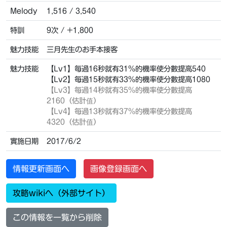
Melody
1,516 / 3,540
特訓
9次 / +1,800
魅力技能
三月先生のお手本接客
魅力技能
【Lv1】每過16秒就有31%的機率使分數提高540
【Lv2】每過15秒就有33%的機率使分數提高1080
【Lv3】
每過14秒就有35%的機率使分數提高
2160（估計值）
【Lv4】
每過13秒就有37%的機率使分數提高
4320（估計值）
實施日期
2017/6/2
情報更新画面へ
画像登録画面へ
攻略wikiへ（外部サイト）
この情報を一覧から削除