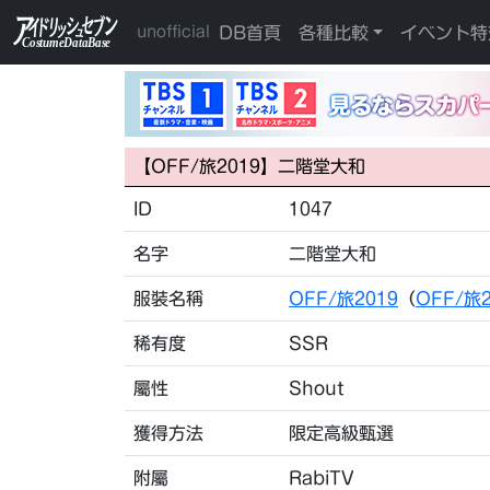
DB首頁
各種比較
イベント特
unofficial
【OFF/旅2019】二階堂大和
ID
1047
名字
二階堂大和
服裝名稱
OFF/旅2019
（
OFF/旅
稀有度
SSR
屬性
Shout
獲得方法
限定高級甄選
附屬
RabiTV