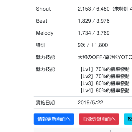
Shout
2,153 / 6,480（未特訓 
Beat
1,829 / 3,976
Melody
1,734 / 3,769
特訓
9次 / +1,800
魅力技能
大和のOFF/旅@KYOT
魅力技能
【Lv1】70%的機率發動
【Lv2】70%的機率發動
【Lv3】80%的機率發動
【Lv4】80%的機率發動
實施日期
2019/5/22
情報更新画面へ
画像登録画面へ
攻