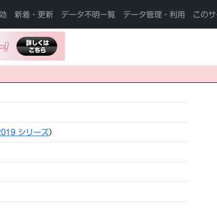
効
新着・更新
データ不明一覧
データ管理・利用
このサ
2019 シリーズ
）