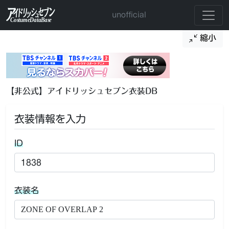
unofficial
縮小
【非公式】アイドリッシュセブン衣装DB
衣装情報を入力
ID
衣装名