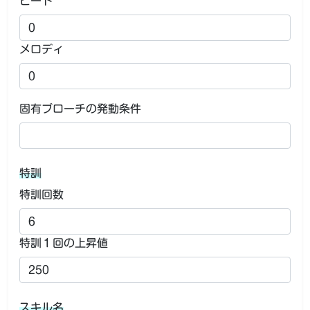
ビート
メロディ
固有ブローチの発動条件
特訓
特訓回数
特訓１回の上昇値
スキル名