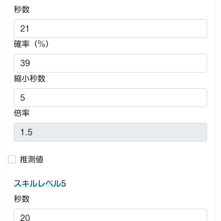
秒数
確率（％）
縮小秒数
倍率
推測値
スキルレベル5
秒数