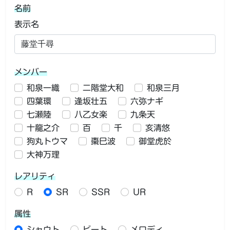
名前
表示名
メンバー
和泉一織
二階堂大和
和泉三月
四葉環
逢坂壮五
六弥ナギ
七瀬陸
八乙女楽
九条天
十龍之介
百
千
亥清悠
狗丸トウマ
棗巳波
御堂虎於
大神万理
レアリティ
R
SR
SSR
UR
属性
シャウト
ビート
メロディ