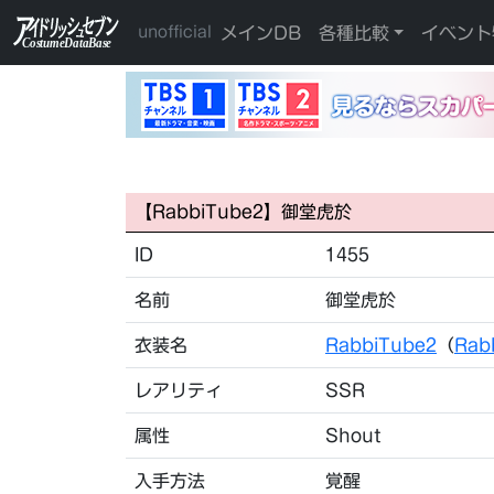
メインDB
各種比較
イベント
unofficial
【RabbiTube2】御堂虎於
ID
1455
名前
御堂虎於
衣装名
RabbiTube2
（
Rab
レアリティ
SSR
属性
Shout
入手方法
覚醒