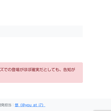
ーズでの登場がほぼ確実だとしても、告知が
開発担当：
悠（@you_at_i7）