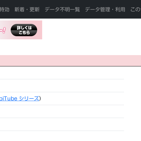
特効
新着・更新
データ不明一覧
データ管理・利用
この
biTube シリーズ
）