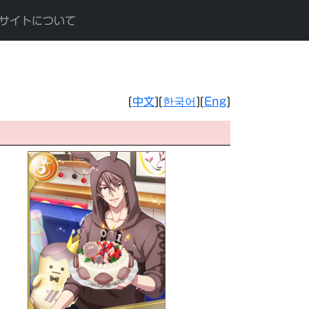
サイトについて
[
中文
][
한국어
][
Eng
]