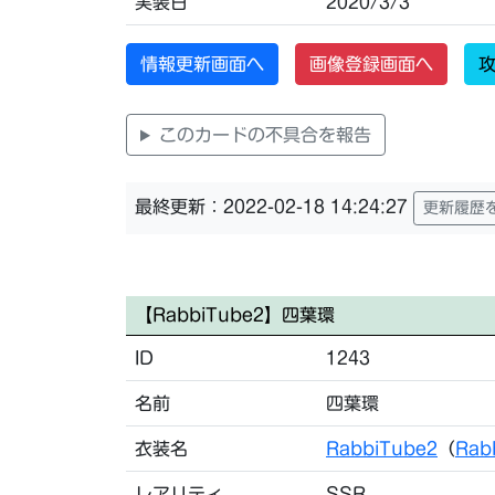
実装日
2020/3/3
情報更新画面へ
画像登録画面へ
攻
このカードの不具合を報告
最終更新：2022-02-18 14:24:27
更新履歴
【RabbiTube2】四葉環
ID
1243
名前
四葉環
衣装名
RabbiTube2
（
Rab
レアリティ
SSR