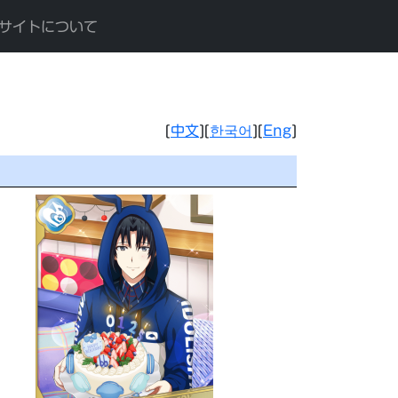
サイトについて
[
中文
][
한국어
][
Eng
]