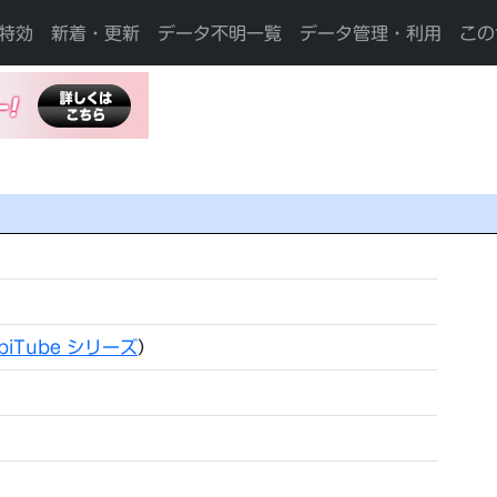
特効
新着・更新
データ不明一覧
データ管理・利用
この
biTube シリーズ
）