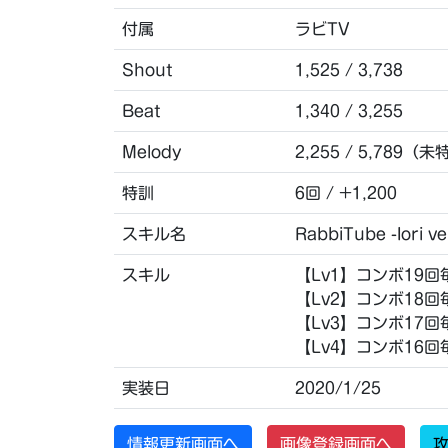
付属
ラビTV
Shout
1,525 / 3,738
Beat
1,340 / 3,255
Melody
2,255 / 5,789（未
特訓
6回 / +1,200
スキル名
RabbiTube -Iori ve
スキル
【Lv1】コンボ19回
【Lv2】コンボ18回
【Lv3】コンボ17回
【Lv4】コンボ16回
実装日
2020/1/25
情報更新画面へ
画像登録画面へ
攻