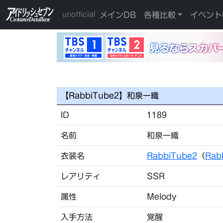
メインDB
各種比較
イベント
unofficial
【RabbiTube2】和泉一織
ID
1189
名前
和泉一織
衣装名
RabbiTube2
（
Rab
レアリティ
SSR
属性
Melody
入手方法
覚醒