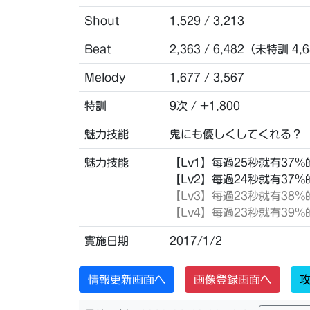
Shout
1,529 / 3,213
Beat
2,363 / 6,482（未特訓 4,
Melody
1,677 / 3,567
特訓
9次 / +1,800
魅力技能
鬼にも優しくしてくれる？
魅力技能
【Lv1】每過25秒就有37
【Lv2】每過24秒就有37
【Lv3】
每過23秒就有38
【Lv4】
每過23秒就有39
實施日期
2017/1/2
情報更新画面へ
画像登録画面へ
攻