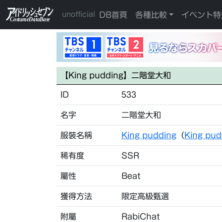
DB首頁
各種比較
イベント特
unofficial
【King pudding】二階堂大和
ID
533
名字
二階堂大和
服裝名稱
King pudding
（
King pu
稀有度
SSR
屬性
Beat
獲得方法
限定高級甄選
附屬
RabiChat