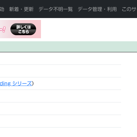
効
新着・更新
データ不明一覧
データ管理・利用
このサ
dding シリーズ
）